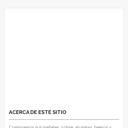
ACERCA DE ESTE SITIO
Compramos sus metales: cobre, aluminio, hierros y