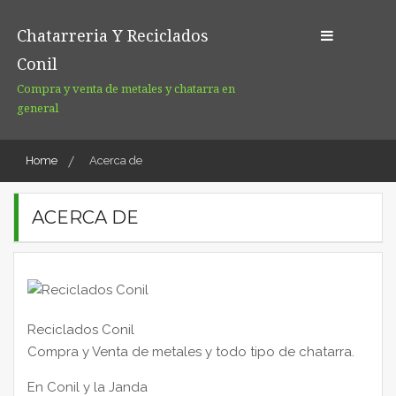
Skip
to
Chatarreria Y Reciclados
content
Conil
Compra y venta de metales y chatarra en
general
Home
Acerca de
ACERCA DE
Reciclados Conil
Compra y Venta de metales y todo tipo de chatarra.
En Conil y la Janda