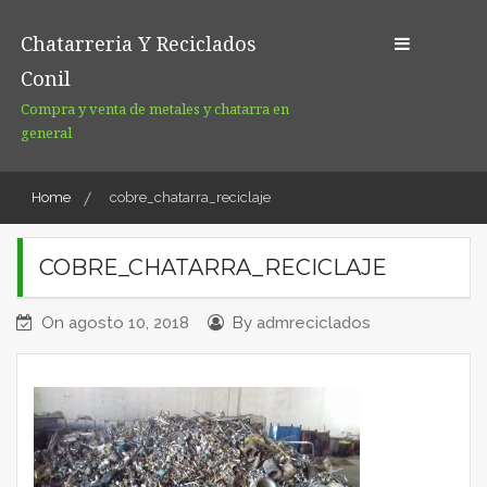
Skip
to
Chatarreria Y Reciclados
content
Conil
Compra y venta de metales y chatarra en
general
Home
cobre_chatarra_reciclaje
COBRE_CHATARRA_RECICLAJE
On
agosto 10, 2018
By
admreciclados