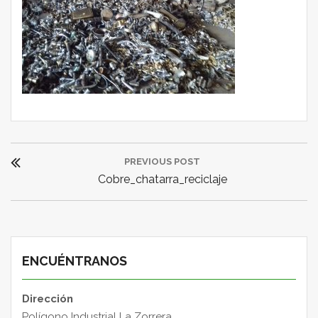
Navegación
PREVIOUS POST
de
Previous
Cobre_chatarra_reciclaje
entradas
Post:
ENCUÉNTRANOS
Dirección
Polígono Industrial La Zorrera