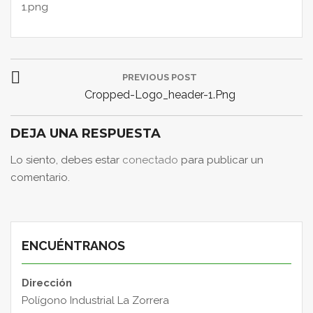
1.png
Navegación
PREVIOUS POST
de
Previous
Cropped-Logo_header-1.png
entradas
Post:
DEJA UNA RESPUESTA
Lo siento, debes estar
conectado
para publicar un
comentario.
ENCUÉNTRANOS
Dirección
Polígono Industrial La Zorrera