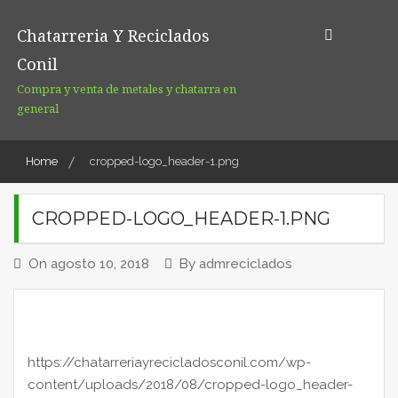
Skip
to
Chatarreria Y Reciclados
content
Conil
Compra y venta de metales y chatarra en
general
Home
cropped-logo_header-1.png
CROPPED-LOGO_HEADER-1.PNG
On
agosto 10, 2018
By
admreciclados
https://chatarreriayrecicladosconil.com/wp-
content/uploads/2018/08/cropped-logo_header-