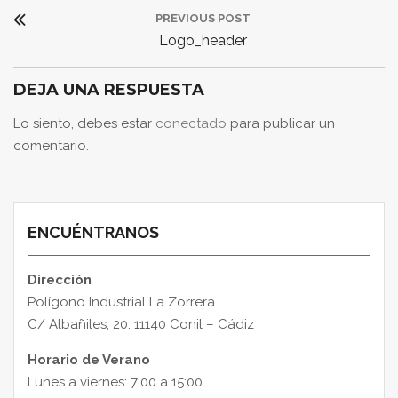
Navegación
PREVIOUS POST
de
Previous
Logo_header
entradas
Post:
DEJA UNA RESPUESTA
Lo siento, debes estar
conectado
para publicar un
comentario.
ENCUÉNTRANOS
Dirección
Polígono Industrial La Zorrera
C/ Albañiles, 20. 11140 Conil – Cádiz
Horario de Verano
Lunes a viernes: 7:00 a 15:00