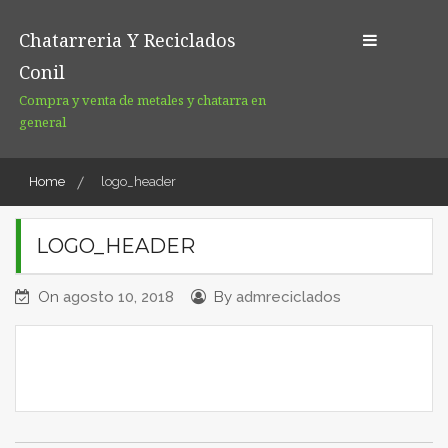
Skip
to
Chatarreria Y Reciclados
content
Conil
Compra y venta de metales y chatarra en
general
Home
logo_header
LOGO_HEADER
On
agosto 10, 2018
By
admreciclados