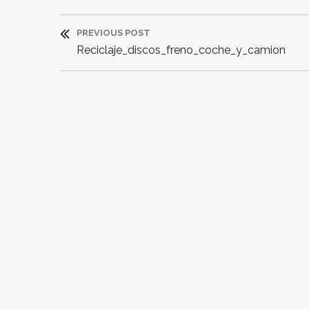
Navegación
PREVIOUS POST
de
Previous
Reciclaje_discos_freno_coche_y_camion
Post:
entradas