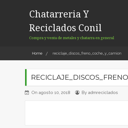
Skip
to
Chatarreria Y
content
Reciclados Conil
Compra y venta de metales y chatarra en general
Home
reciclaje_discos_freno_coche_y_camion
RECICLAJE_DISCOS_FREN
On
agosto 10, 2018
By
admreciclados